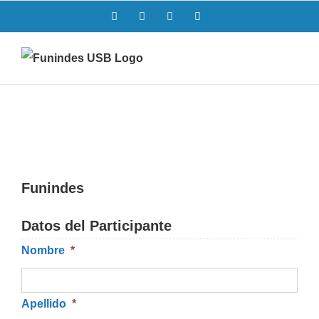
Saltar
Facebook
Twitter
Instagram
LinkedIn
al
contenido
Funindes
Datos del Participante
Nombre
*
Apellido
*