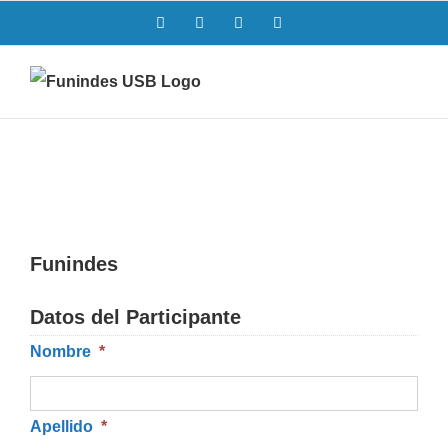
Saltar
Facebook
Twitter
Instagram
LinkedIn
al
contenido
Funindes
Datos del Participante
Nombre
*
Apellido
*