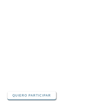
REDACCIÓN EMPRESARIAL E
INSTITUCIONAL EFECTIVA
Costo matrícula
USD 50
QUIERO PARTICIPAR