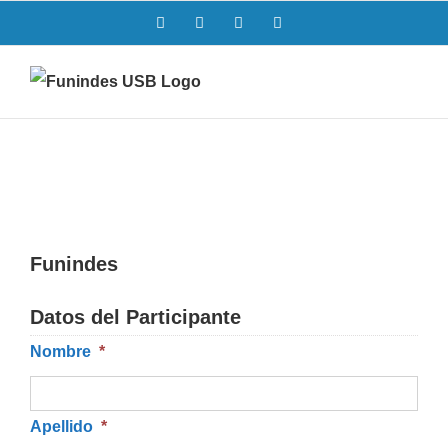
Saltar
Facebook
Twitter
Instagram
LinkedIn
al
contenido
Funindes
Datos del Participante
Nombre
*
Apellido
*