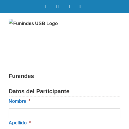
Saltar
Facebook
Twitter
Instagram
LinkedIn
al
contenido
Funindes
Datos del Participante
Nombre
*
Apellido
*