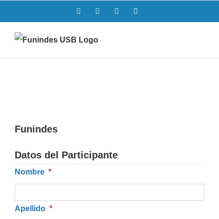
Saltar
Facebook
Twitter
Instagram
LinkedIn
al
contenido
Funindes
Datos del Participante
Nombre
*
Apellido
*