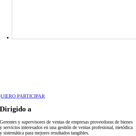
PLANIFICACIÓN ESTRATÉGICA DE
LAS VENTAS
osto matrícula
USD 35
UIERO PARTICIPAR
Dirigido a
Gerentes y supervisores de ventas de empresas proveedoras de bienes
y servicios interesados en una gestión de ventas profesional, metódica
y sistemática para mejores resultados tangibles.