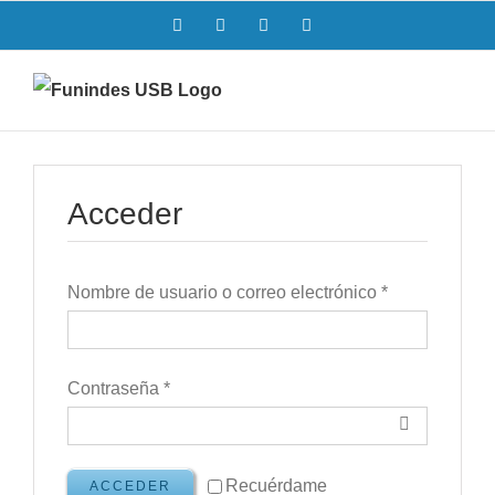
Saltar
Facebook
Twitter
Instagram
LinkedIn
al
contenido
Acceder
Nombre de usuario o correo electrónico
*
Contraseña
*
Recuérdame
ACCEDER